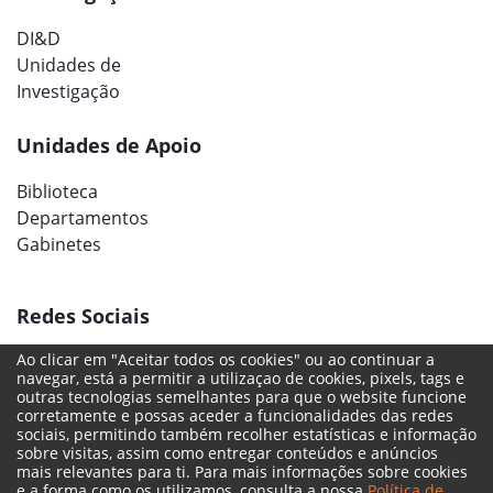
DI&D
Unidades de
Investigação
Unidades de Apoio
Biblioteca
Departamentos
Gabinetes
Redes Sociais
Ao clicar em "Aceitar todos os cookies" ou ao continuar a
navegar, está a permitir a utilizaçao de cookies, pixels, tags e
outras tecnologias semelhantes para que o website funcione
corretamente e possas aceder a funcionalidades das redes
sociais, permitindo também recolher estatísticas e informação
sobre visitas, assim como entregar conteúdos e anúncios
mais relevantes para ti. Para mais informações sobre cookies
e a forma como os utilizamos, consulta a nossa
Política de