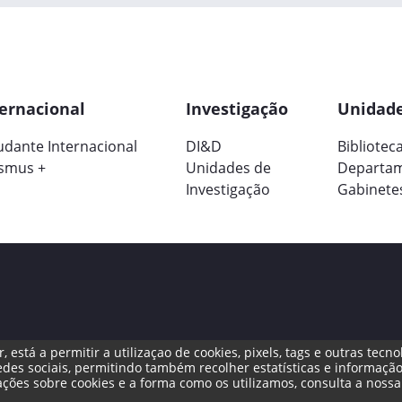
ernacional
Investigação
Unidade
udante Internacional
DI&D
Bibliotec
smus +
Unidades de
Departa
Investigação
Gabinete
, está a permitir a utilizaçao de cookies, pixels, tags e outras te
de Reclamações
Canal de Denúncias
des sociais, permitindo também recolher estatísticas e informação
ações sobre cookies e a forma como os utilizamos, consulta a noss