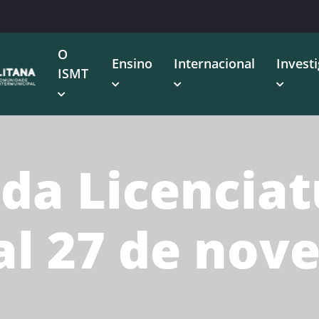
O
Ensino
Internacional
Invest
ISMT
 da Licencia
ial 27 de no