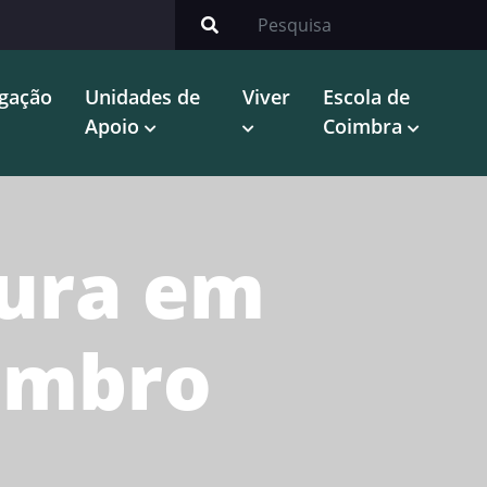
igação
Unidades de
Viver
Escola de
Apoio
Coimbra
tura em
vembro