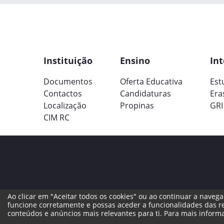
Instituição
Ensino
Int
Documentos
Oferta Educativa
Est
Contactos
Candidaturas
Era
Localização
Propinas
GRI
CIM RC
Ao clicar em "Aceitar todos os cookies" ou ao continuar a navegar
Termos Legais
Política de Cookies
Livro 
funcione corretamente e possas aceder a funcionalidades das re
conteúdos e anúncios mais relevantes para ti. Para mais inform
© 2022 ISMT