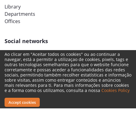
Library
Departments
Offices
Social networks
Ao clicar em "Aceitar todos os cookies" ou ao continuar a
navegar, está a permitir a utilizaçao de cookies, pixels, tags e
outras tecnologias semelhantes para que o website funcione
corretamente e possas aceder a funcionalidades das redes
sociais, permitindo também recolher estatísticas e informação
sobre visitas, assim como entregar conteúdos e anúncios
mais relevantes para ti. Para mais informações sobre cookies
e a forma como os utilizamos, consulta a nossa
Cookies Policy
Accept cookies
Legal Terms
Complaint Book
Reporting Channel
© 2022 ISMT