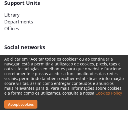
Support Units
Library
Departments
Offices
Social networks
Ao clicar em "Aceitar todos os cookies" ou ao continuar a
navegar, está a permitir a utilizaçao de cookies, pixels, tags e
outras tecnologias semelhantes para que o website funcione
corretamente e possas aceder a funcionalidades das redes
sociais, permitindo também recolher estatísticas e informação
sobre visitas, assim como entregar conteúdos e anúncios
mais relevantes para ti. Para mais informações sobre cookies
e a forma como os utilizamos, consulta a nossa
Cookies Policy
Accept cookies
Legal Terms
Complaint Book
Reporting Channel