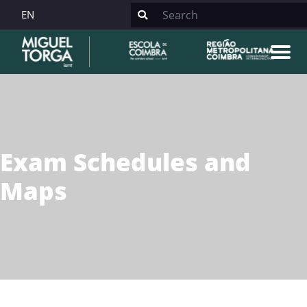
EN
Exam Schedules and
Maps