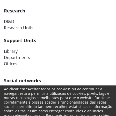
Research
DI&D
Research Units
Support Units
Library
Departments
Offices
Social networks
Ao clicar em "Aceitar todos os cookies" ou ao continuar a
navegar, está a permitir a utilizaçao de cookies, pixels, tags e
outras tecnologias semelhantes para que o website funcione
corretamente e possas aceder a funcionalidades das redes
sociais, permitindo também recolher estatísticas e informação
sobre visitas, assim como entregar conteúdos e anúncios
mais relevantes para ti. Para mais informações sobre cookies